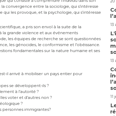
ique qui consiste à comprendre l’individu dans son
20
 la convergence entre la sociologie, qui s’intéresse
C
qui les provoque, et la psychologie, qui s’intéresse
l’
13
tifique, a pris son envol à la suite de la
 la grande violence et aux événements
L
ode, les équipes de recherche se sont questionnées
so
lence, les génocides, le conformisme et l’obéissance.
me
uestions fondamentales sur la nature humaine et ses
so
13
C
-il arrivé à mobiliser un pays entier pour
i
l’
ypes se développent-ils ?
so
ilement à l’autorité ?
11 
les voter et d’autres non ?
déologique ?
Le
 des personnes immigrantes?
ré