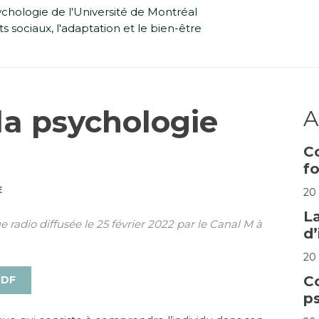
chologie de l'Université de Montréal
 sociaux, l'adaptation et le bien-être
la psychologie
A
C
fo
E
20
L
e radio diffusée le 25 février 2022 par le Canal M à
d’
20
C
PDF
p