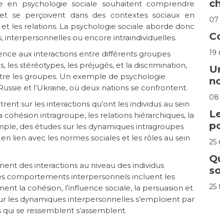
c
e en psychologie sociale souhaitent comprendre
et se perçoivent dans des contextes sociaux en
07
et les relations. La psychologie sociale aborde donc
C
 interpersonnelles ou encore intraindividuelles.
19
ence aux interactions entre différents groupes
s, les stéréotypes, les préjugés, et la discrimination,
Un
entre les groupes. Un exemple de psychologie
no
 Russie et l’Ukraine, où deux nations se confrontent.
08 
ent sur les interactions qu’ont les individus au sein
Le
ohésion intragroupe, les relations hiérarchiques, la
po
emple, des études sur les dynamiques intragroupes
 lien avec les normes sociales et les rôles au sein
25
Q
nent des interactions au niveau des individus
so
t les comportements interpersonnels incluent les
25 
ent la cohésion, l’influence sociale, la persuasion et
 sur les dynamiques interpersonnelles s’emploient par
qui se ressemblent s’assemblent.