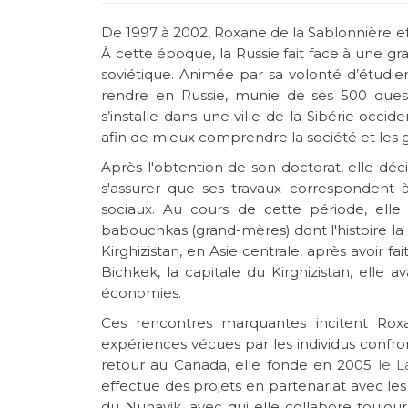
De 1997 à 2002, Roxane de la Sablonnière e
À cette époque, la Russie fait face à une 
soviétique. Animée par sa volonté d’étudie
rendre en Russie, munie de ses 500 questio
s’installe dans une ville de la Sibérie occ
afin de mieux comprendre la société et les g
Après l'obtention de son doctorat, elle déc
s'assurer que ses travaux correspondent à
sociaux. Au cours de cette période, elle
babouchkas (grand-mères) dont l'histoire la
Kirghizistan, en Asie centrale, après avoir
Bichkek, la capitale du Kirghizistan, elle
économies.
Ces rencontres marquantes incitent Rox
expériences vécues par les individus confr
retour au Canada, elle fonde en 2005
le L
effectue des projets en partenariat avec le
du Nunavik, avec qui elle collabore toujours