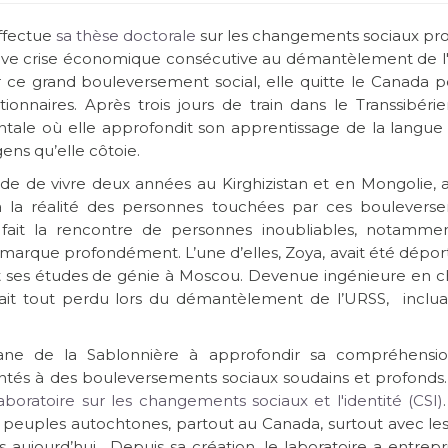
ffectue
sa thèse d
octorale
sur les changements sociaux pro
grave crise économique consécutive au démantèlement de l
r ce grand bouleversement social, elle quitte le Canada p
nnaires. Après trois jours de train dans le Transsibérien
identale où elle approfondit son apprentissage de la langu
ens qu’elle côtoie.
ide de vivre deux années au Kirghizistan et en Mongolie, 
 la réalité des personnes touc
hées par ces boulevers
 fait la rencontre de personnes inoubliables, notamme
 marque profondément. L’une d’elles, Zoya, avait été dépo
 fait ses études de génie à Moscou. Devenue ingénieure en 
 avait tout perdu lors du démantèlement de l’URSS, inclua
ane de la Sablonnière à approfondir sa compréhensi
ontés à des bouleversements soc
iaux soudains et profonds
aboratoire sur les changements sociaux e
t l'identité (CSI)
s peuples autochtones, partout au Canada, surtout avec les
 aujourd’hui. Depuis sa création, le laboratoire a entrepr