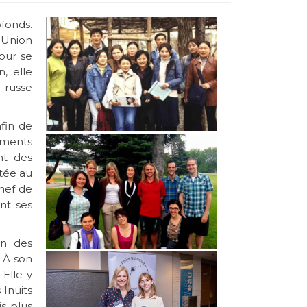
fonds.
'Union
our se
, elle
e russe
afin de
ements
nt des
rtée au
chef de
nt ses
on des
. À son
. Elle y
 Inuits
is plus