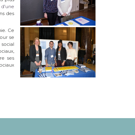
 d’une
ans des
ie. Ce
pour se
social
ciaux,
re ses
ociaux