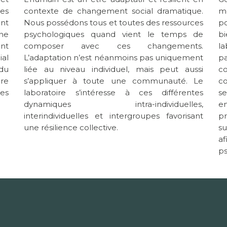
des
contexte de changement social dramatique.
me
nt
Nous possédons tous et toutes des ressources
po
une
psychologiques quand vient le temps de
b
nt
composer avec ces changements.
l
al
L’adaptation n’est néanmoins pas uniquement
p
du
liée au niveau individuel, mais peut aussi
co
re
s’appliquer à toute une communauté. Le
c
es
laboratoire s’intéresse à ces différentes
s
dynamiques intra-individuelles,
em
interindividuelles et intergroupes favorisant
p
une résilience collective.
su
a
ps