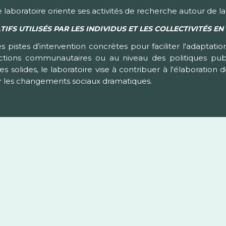
le laboratoire oriente ses activités de recherche autour de la
IFS UTILISÉS PAR LES INDIVIDUS ET LES COLLECTIVITÉS 
es pistes d’intervention concrètes pour faciliter l'adapta
ctions communautaires ou au niveau des politiques pub
olides, le laboratoire vise à contribuer à l'élaboration de
 les changements sociaux dramatiques.