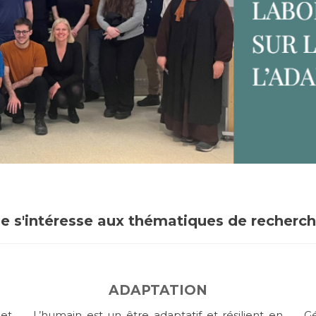
e s'intéresse aux thématiques de recherch
ADAPTATION
 et
L’humain est un être adaptatif et résilient en
G